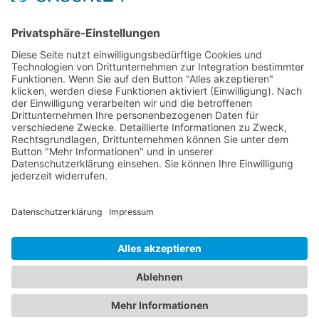
Psychotherapeutische Praxis
Gerhard W. Fischer
Hauptstrasse 125
63897 Miltenberg
093 71 / 40 68 42
Gerhard-W.Fischer@gmx.de
Impressum
Datenschutzerklärung
Cookie-Richtlinie